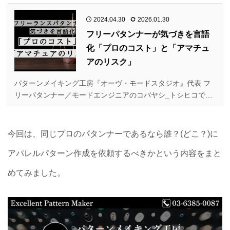
2024.04.30
2026.01.30
フリーパタンナーが気づきを言語
化「プロのコスト」と「アマチュ
アのリスク」
パターンメイキング工房『オーヴ・モードスタジオ』代表 フ
リーパタンナー／モードエンジニアのコバヤシ_トシヒコで
す。 今回は「パタンナーエッセイ」として、クラウドソーシ
ングを利用する中で気づいた「プロのコスト」と「アマチュア
のリスク」というテーマで記事を書いてみました。…
今回は、同じプロのパタンナーであるなら誰？(どこ？)に
アパレルパターン作成を依頼するべきかという内容をまと
めてみました。