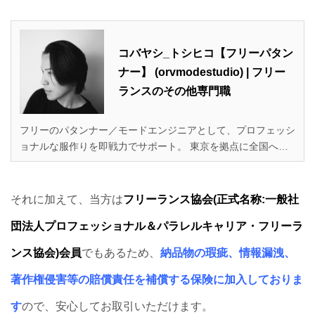
コバヤシ_トシヒコ【フリーパタン
ナー】 (orvmodestudio) | フリー
ランスのその他専門職
フリーのパタンナー／モードエンジニアとして、プロフェッシ
ョナルな服作りを即戦力でサポート。 東京を拠点に全国へ向
けて、プロの外注先としてはもちろん、服作り未経験な個人の
お客様からのオーダーに対しても、親身かつ真剣に取り組ませ
ていただいております。 フリーランス協会会員。 ▼可能な業
それに加えて、当方は
フリーランス協会(正式名称:一般社
務／スキル ・パターンメイキング ・縫製仕様書作成 ・トワル
団法人プロフェッショナル＆パラレルキャリア・フリーラ
製作 ・グレーディング ・データ…
ンス協会)会員
でもあるため、
納品物の瑕疵、情報漏洩、
著作権侵害等の賠償責任を補償する保険に加入しておりま
す
ので、安心してお取引いただけます。